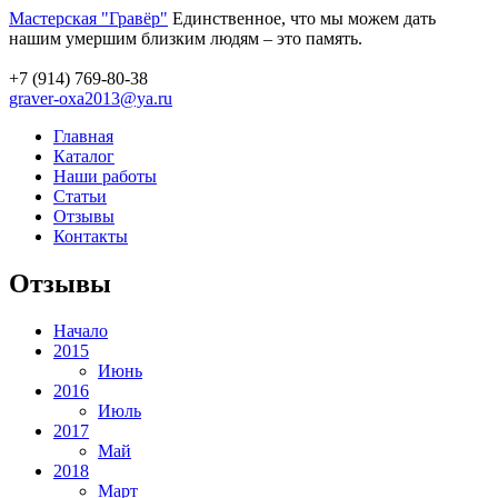
Мастерская "Гравёр"
Единственное, что мы можем дать
нашим умершим близким людям – это память.
+7 (914) 769-80-38
graver-oxa2013@ya.ru
Главная
Каталог
Наши работы
Статьи
Отзывы
Контакты
Отзывы
Начало
2015
Июнь
2016
Июль
2017
Май
2018
Март