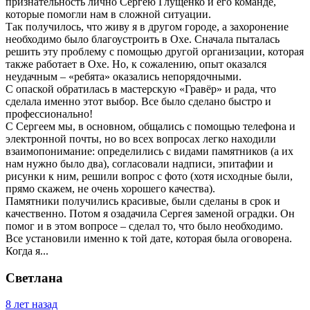
признательность лично Сергею Глущенко и его команде,
которые помогли нам в сложной ситуации.
Так получилось, что живу я в другом городе, а захоронение
необходимо было благоустроить в Охе. Сначала пыталась
решить эту проблему с помощью другой организации, которая
также работает в Охе. Но, к сожалению, опыт оказался
неудачным – «ребята» оказались непорядочными.
С опаской обратилась в мастерскую «Гравёр» и рада, что
сделала именно этот выбор. Все было сделано быстро и
профессионально!
С Сергеем мы, в основном, общались с помощью телефона и
электронной почты, но во всех вопросах легко находили
взаимопонимание: определились с видами памятников (а их
нам нужно было два), согласовали надписи, эпитафии и
рисунки к ним, решили вопрос с фото (хотя исходные были,
прямо скажем, не очень хорошего качества).
Памятники получились красивые, были сделаны в срок и
качественно. Потом я озадачила Сергея заменой оградки. Он
помог и в этом вопросе – сделал то, что было необходимо.
Все установили именно к той дате, которая была оговорена.
Когда я...
Светлана
8 лет назад